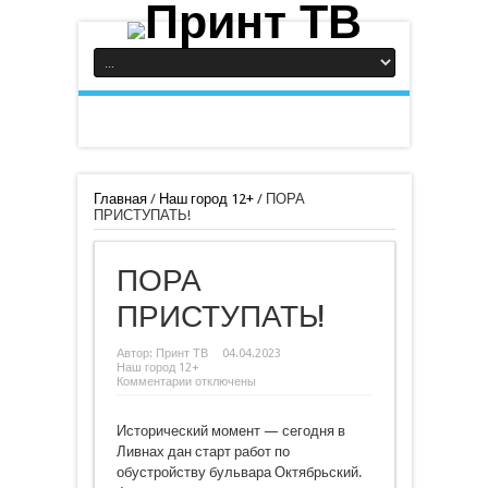
Главная
/
Наш город 12+
/
ПОРА
ПРИСТУПАТЬ!
ПОРА
ПРИСТУПАТЬ!
Автор:
Принт ТВ
04.04.2023
Наш город 12+
к
Комментарии
отключены
записи
ПОРА
ПРИСТУПАТЬ!
Исторический момент — сегодня в
Ливнах дан старт работ по
обустройству бульвара Октябрьский.