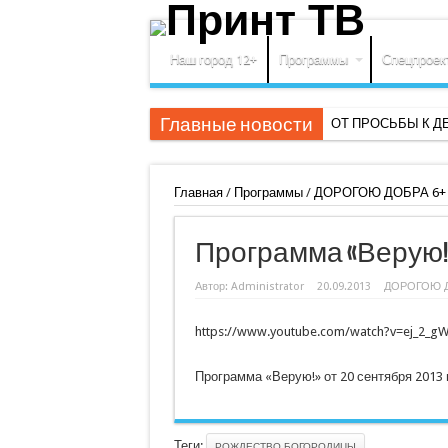
Наш город 12+
Программы
Спецпроек
Главные новости
ОТ ПРОСЬБЫ К Д
Главная
/
Программы
/
ДОРОГОЮ ДОБРА 6+
Программа «Верую!» о
Автор:
Administrator
20.09.2013
ДОРОГОЮ Д
https://www.youtube.com/watch?v=ej_2_g
Программа «Верую!» от 20 сентября 2013 
Теги:
РОЖДЕСТВО БОГОРОДИЦЫ