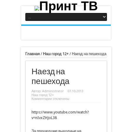
Главная
/
Наш город 12+
/
Наезд на пешехода
Наезд на
пешехода
Автор:
Administrator
07.10.2013
Наш город 12+
к
Комментарии
отключены
записи
Наезд
на
https://www.youtube.com/watch?
пешехода
v=nIvxZHJoL38
За прошедшие выходные на