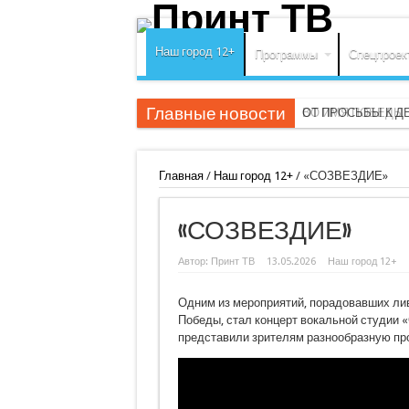
Наш город 12+
Программы
Спецпроек
Главные новости
ВО ИМЯ ПОБЕДЫ
ОТ ПРОСЬБЫ К Д
Главная
/
Наш город 12+
/
«СОЗВЕЗДИЕ»
«СОЗВЕЗДИЕ»
Автор:
Принт ТВ
13.05.2026
Наш город 12+
Одним из мероприятий, порадовавших ли
Победы, стал концерт вокальной студии «
представили зрителям разнообразную про