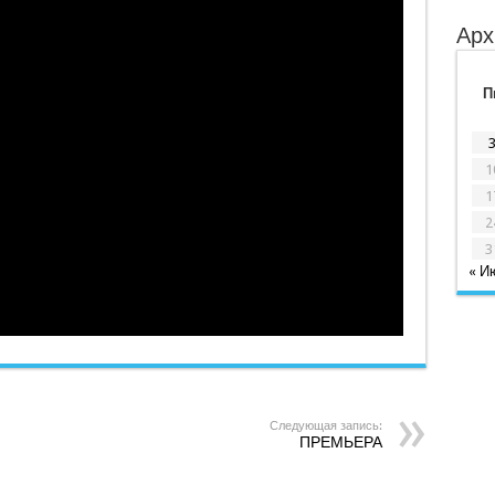
Арх
П
1
1
2
3
« И
Следующая запись:
ПРЕМЬЕРА