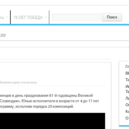
ты
75 ЛЕТ ПОБЕДА
ЕЛУ
Г
В
Т
к
Комментарии
отключены
записи
И
«СОЗВЕЗДИЕ»
Т
венцев в день празднования 81-й годовщины Великой
Л
Созвездие». Юные исполнители в возрасте от 4 до 17 лет
О
грамму, исполнив порядка 20 композиций.
К
О