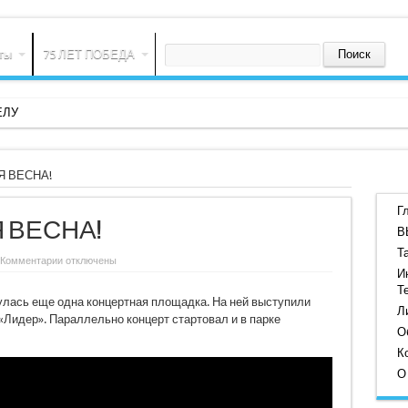
ты
75 ЛЕТ ПОБЕДА
ЕЛУ
Я ВЕСНА!
Г
 ВЕСНА!
В
Т
к
Комментарии
отключены
записи
И
ЛИКУЙ,
Т
ПОБЕДНАЯ
нулась еще одна концертная площадка. На ней выступили
ВЕСНА!
Л
«Лидер». Параллельно концерт стартовал и в парке
О
К
О