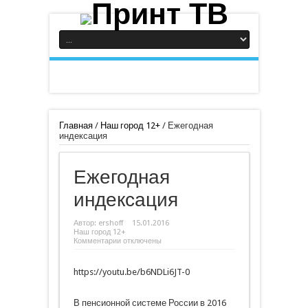
Главная
/
Наш город 12+
/
Ежегодная
индексация
Ежегодная
индексация
Автор:
ershoff
15.01.2016
Наш город 12+
к
Комментарии
отключены
записи
Ежегодная
индексация
https://youtu.be/b6NDLi6JT-0
В пенсионной системе России в 2016