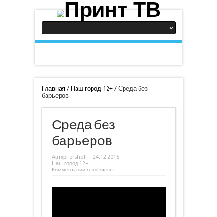
Главная
/
Наш город 12+
/
Среда без
барьеров
Среда без
барьеров
Автор:
ershoff
24.12.2015
Наш город 12+
к
Комментарии
отключены
записи
Среда
без
барьеров