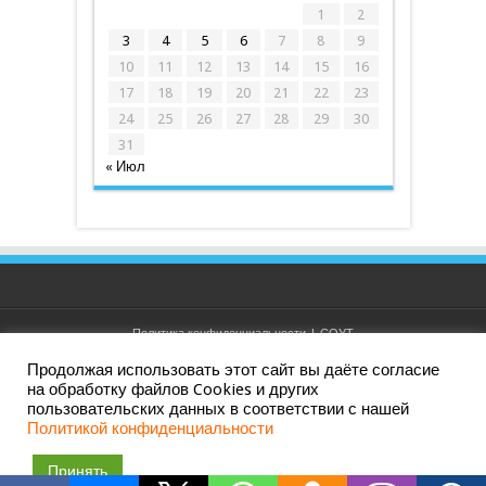
1
2
3
4
5
6
7
8
9
10
11
12
13
14
15
16
17
18
19
20
21
22
23
24
25
26
27
28
29
30
31
« Июл
Политика конфиденциальности
|
СОУТ
Продолжая использовать этот сайт вы даёте согласие
на обработку файлов Cookies и других
пользовательских данных в соответствии с нашей
Дизайн и создание сайта: АО ИРК "ПРИНТ ТВ". Все права
Политикой конфиденциальности
защищены. Ливны, 2010 — 2026 ©
Принять