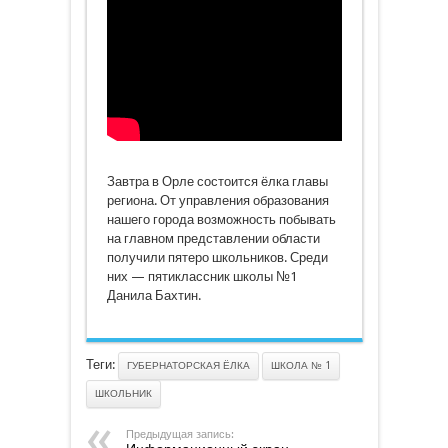
говорит
Завтра в Орле состоится ёлка главы
региона. От управления образования
нашего города возможность побывать
на главном представлении области
получили пятеро школьников. Среди
них — пятиклассник школы №1
Данила Бахтин.
Теги:
ГУБЕРНАТОРСКАЯ ЁЛКА
ШКОЛА № 1
ШКОЛЬНИК
Предыдущая запись: