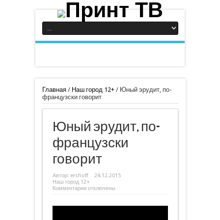
Главная
/
Наш город 12+
/
Юный эрудит, по-
французски говорит
Юный эрудит, по-
французски
говорит
Автор:
ershoff
24.12.2015
Наш город 12+
к
Комментарии
отключены
записи
Юный
эрудит,
по-
французски