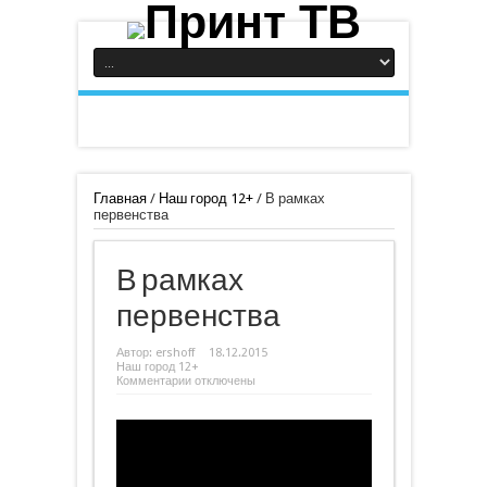
Главная
/
Наш город 12+
/
В рамках
первенства
В рамках
первенства
Автор:
ershoff
18.12.2015
Наш город 12+
к
Комментарии
отключены
записи
В
рамках
первенства