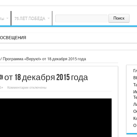
ты
75 ЛЕТ ПОБЕДА
О ОСВЕЩЕНИЯ
/
Программа «Верую!» от 18 декабря 2015 года
Г
от 18 декабря 2015 года
В
Т
к
6+
Комментарии
отключены
записи
И
Программа
Т
«Верую!»
от
Л
18
декабря
О
2015
К
года
О