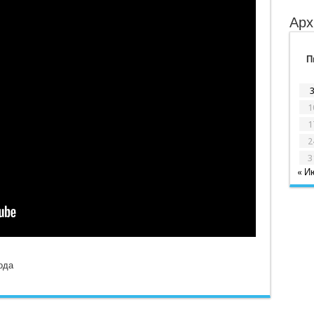
Арх
П
1
1
2
3
« И
ода