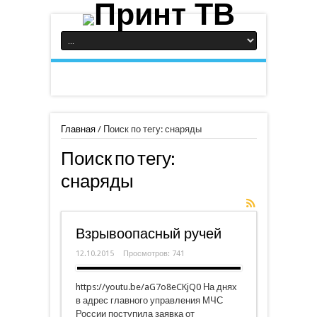
Главная
/
Поиск по тегу: снаряды
Поиск по тегу:
снаряды
Взрывоопасный ручей
12.10.2015
Просмотров: 741
https://youtu.be/aG7o8eCKjQ0 На днях
в адрес главного управления МЧС
России поступила заявка от