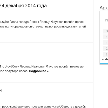
24 декабря 2014 года
Арх
П
3UQb8 Глава города Ливны Леонид Фаустов провёл пресс-
ние полутора часов он отвечал на вопросы представителей
1
1
2
3
« И
iTJc В субботу Леонид Иванович Фаустов провёл итоговую
ее полутора часов.
Подробнее »
и
а пресс-конференцию провели активисты Общества дружбы