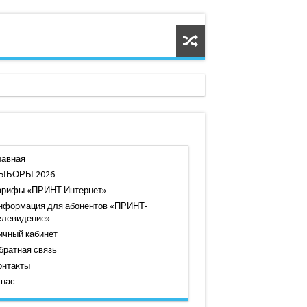
лавная
ЫБОРЫ 2026
арифы «ПРИНТ Интернет»
нформация для абонентов «ПРИНТ-
елевидение»
ичный кабинет
братная связь
онтакты
 нас