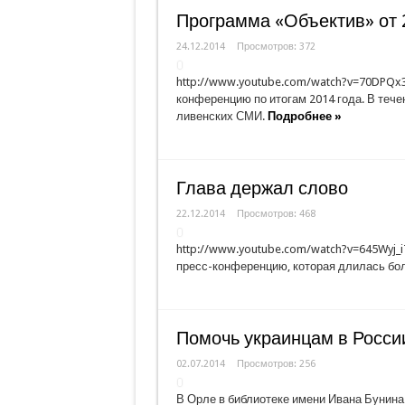
Программа «Объектив» от 
24.12.2014
Просмотров: 372
http://www.youtube.com/watch?v=70DPQx
конференцию по итогам 2014 года. В тече
ливенских СМИ.
Подробнее »
Глава держал слово
22.12.2014
Просмотров: 468
http://www.youtube.com/watch?v=645Wyj_
пресс-конференцию, которая длилась бол
Помочь украинцам в Росси
02.07.2014
Просмотров: 256
В Орле в библиотеке имени Ивана Бунин