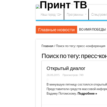
Наш город 12+
Программы
Спецпроек
Главные новости
ВО ИМЯ ПОБЕДЫ
Главная
/
Поиск по тегу: пресс-конференция
Поиск по тегу:
пресс-к
Открытый диалог
28.09.2015
Просмотров: 749
В минувшую пятницу состоялся открытый 
Представители средств массовой информ
Вадиму Потомскому.
Подробнее »