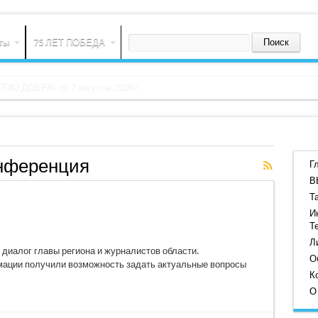
ты
75 ЛЕТ ПОБЕДА
онференция
Г
В
Т
И
Т
Л
диалог главы региона и журналистов области.
О
ации получили возможность задать актуальные вопросы
К
О