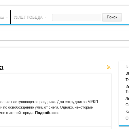
ты
75 ЛЕТ ПОБЕДА
а
Г
В
Т
И
Т
Л
только наступающего праздника. Для сотрудников МУКП
О
и по освобождению улиц от снега. Однако, некоторые
К
ине жителей города.
Подробнее »
О