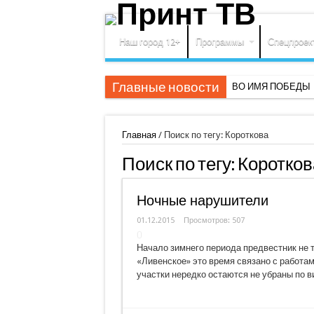
Наш город 12+
Программы
Спецпроек
Главные новости
ВО ИМЯ ПОБЕДЫ
Главная
/
Поиск по тегу: Короткова
Поиск по тегу:
Коротков
Ночные нарушители
01.12.2015
Просмотров: 507
Начало зимнего периода предвестник не 
«Ливенское» это время связано с работам
участки нередко остаются не убраны по в