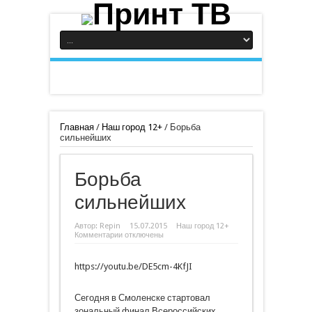
Главная
/
Наш город 12+
/
Борьба
сильнейших
Борьба
сильнейших
Автор:
Repin
15.07.2015
Наш город 12+
к
Комментарии
отключены
записи
Борьба
сильнейших
https://youtu.be/DE5cm-4KfJI
Сегодня в Смоленске стартовал
зональный финал Всероссийских