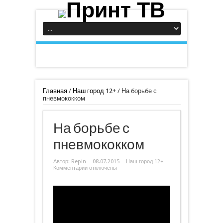
Главная
/
Наш город 12+
/
На борьбе с
пневмококком
На борьбе с
пневмококком
Автор:
Repin
08.07.2015
Наш город 12+
к
Комментарии
отключены
записи
На
борьбе
с
пневмококком