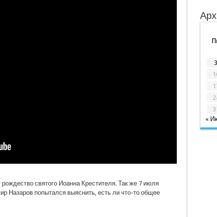
Арх
П
1
1
2
3
« И
 рождество святого Иоанна Крестителя. Так же 7 июля
ир Назаров попытался выяснить, есть ли что-то общее