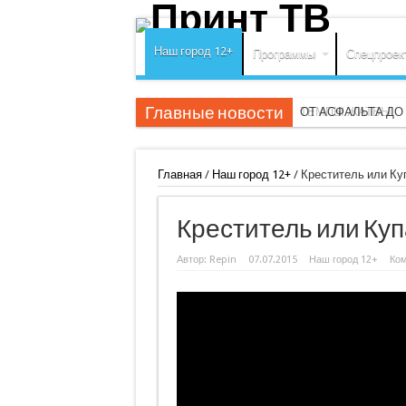
Наш город 12+
Программы
Спецпроек
Главные новости
ОТ АСФАЛЬТА Д
Главная
/
Наш город 12+
/
Креститель или Ку
Креститель или Ку
Автор:
Repin
07.07.2015
Наш город 12+
Ко