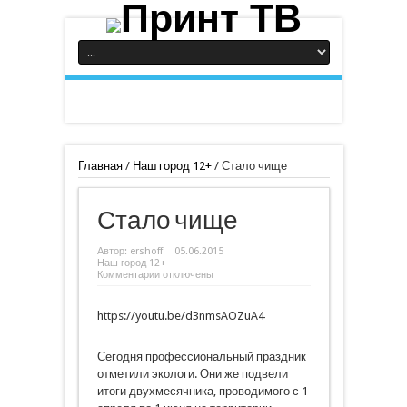
Главная
/
Наш город 12+
/
Стало чище
Стало чище
Автор:
ershoff
05.06.2015
Наш город 12+
к
Комментарии
отключены
записи
Стало
чище
https://youtu.be/d3nmsAOZuA4
Сегодня профессиональный праздник
отметили экологи. Они же подвели
итоги двухмесячника, проводимого с 1