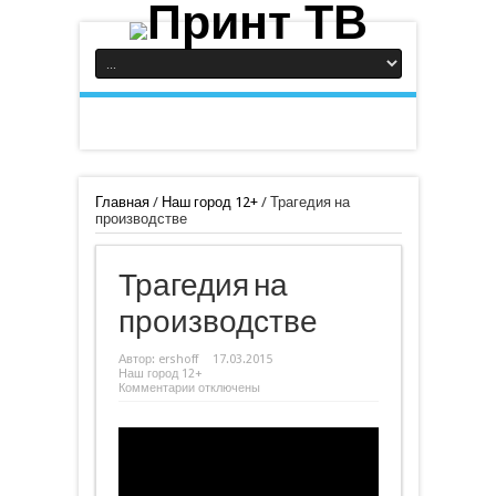
Главная
/
Наш город 12+
/
Трагедия на
производстве
Трагедия на
производстве
Автор:
ershoff
17.03.2015
Наш город 12+
к
Комментарии
отключены
записи
Трагедия
на
производстве