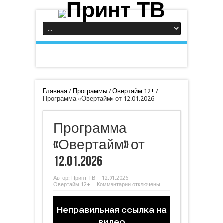
Главная
/
Программы
/
Овертайм 12+
/
Программа «Овертайм» от 12.01.2026
Программа
«Овертайм» от
12.01.2026
Автор:
Принт ТВ
12.01.2026
к
Овертайм 12+
Комментарии
отключены
записи
Программа
«Овертайм»
от
12.01.2026