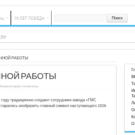
ты
75 ЛЕТ ПОБЕДА
ЕЛУ
УЧНОЙ РАБОТЫ
Г
ЧНОЙ РАБОТЫ
В
Т
к
Комментарии
отключены
записи
И
СИМВОЛ
Т
ГОДА
 году традиционно создают сотрудники завода «ГМС
РУЧНОЙ
Л
старались изобразить главный символ наступающего 2026
РАБОТЫ
О
К
О