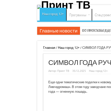
Наш город 12+
Программы
Спецпроек
Главные новости
ВО ИМЯ ПОБЕДЫ
ОТ ПРОСЬБЫ К Д
Главная
/
Наш город 12+
/
СИМВОЛ ГОДА Р
СИМВОЛ ГОДА РУ
Автор:
Принт ТВ
30.12.2025
Наш город 12+
Еще одни тематические поделки к новому
Ливгидромаш». В этом году заводчане по
года — огненную лошадь.