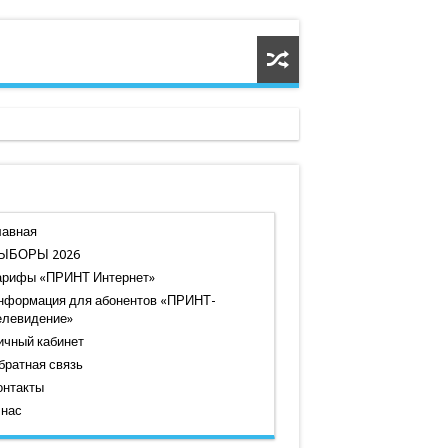
лавная
ЫБОРЫ 2026
арифы «ПРИНТ Интернет»
нформация для абонентов «ПРИНТ-
елевидение»
ичный кабинет
братная связь
онтакты
 нас