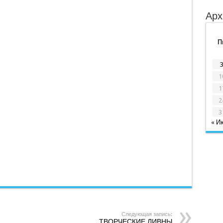
Арх
П
1
1
2
3
« И
Следующая запись:
ТВОРЧЕСКИЕ ЛИВНЫ