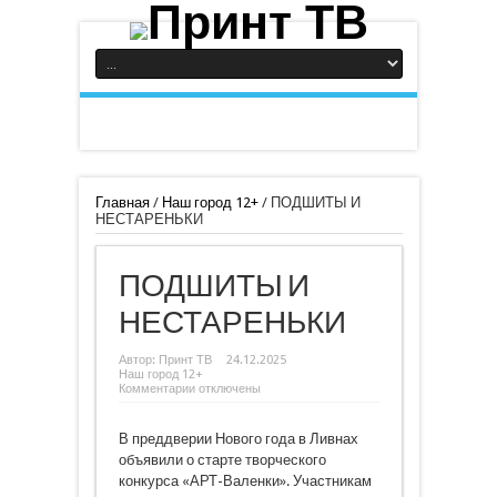
Главная
/
Наш город 12+
/
ПОДШИТЫ И
НЕСТАРЕНЬКИ
ПОДШИТЫ И
НЕСТАРЕНЬКИ
Автор:
Принт ТВ
24.12.2025
Наш город 12+
к
Комментарии
отключены
записи
ПОДШИТЫ
И
В преддверии Нового года в Ливнах
НЕСТАРЕНЬКИ
объявили о старте творческого
конкурса «АРТ-Валенки». Участникам