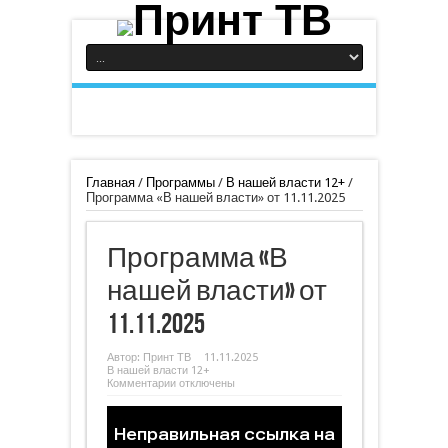
Главная
/
Программы
/
В нашей власти 12+
/
Программа «В нашей власти» от 11.11.2025
Программа «В
нашей власти» от
11.11.2025
Автор:
Принт ТВ
11.11.2025
В нашей власти 12+
к
Комментарии
отключены
записи
Программа
«В
нашей
власти»