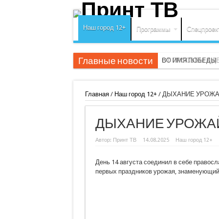
Наш город 12+
Программы
Спецпроек
Главные новости
ВО ИМЯ ПОБЕДЫ
ОТ ПРОСЬБЫ К Д
Главная
/
Наш город 12+
/
ДЫХАНИЕ УРОЖА
ДЫХАНИЕ УРОЖА
Автор:
Принт ТВ
14.08.2025
Наш город 12+
День 14 августа соединил в себе правосл
первых праздников урожая, знаменующий 