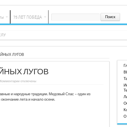
ты
75 ЛЕТ ПОБЕДА
ЕЛУ
ЙНЫХ ЛУГОВ
Г
ЙНЫХ ЛУГОВ
В
Т
к
Комментарии
отключены
записи
И
ДЫХАНИЕ
Т
УРОЖАЙНЫХ
авные и народные традиции. Медовый Спас – один из
ЛУГОВ
Л
окончание лета и начало осени.
О
К
О