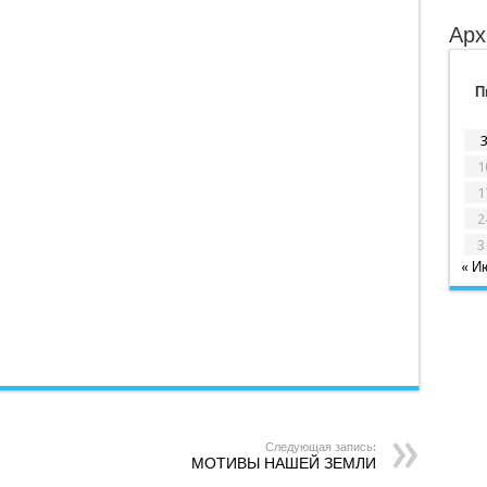
Арх
П
1
1
2
3
« И
Следующая запись:
МОТИВЫ НАШЕЙ ЗЕМЛИ