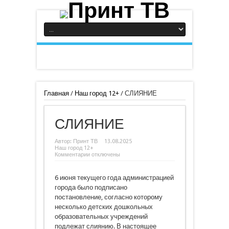
Главная
/
Наш город 12+
/
СЛИЯНИЕ
СЛИЯНИЕ
Автор:
Принт ТВ
13.08.2025
Наш город 12+
к
Комментарии
отключены
записи
СЛИЯНИЕ
6 июня текущего года администрацией
города было подписано
постановление, согласно которому
несколько детских дошкольных
образовательных учреждений
подлежат слиянию. В настоящее