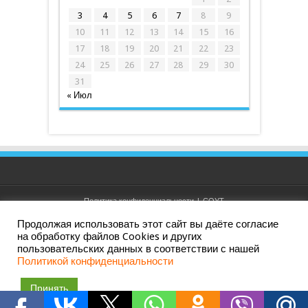
3
4
5
6
7
8
9
10
11
12
13
14
15
16
17
18
19
20
21
22
23
24
25
26
27
28
29
30
31
« Июл
Политика конфиденциальности
|
СОУТ
Продолжая использовать этот сайт вы даёте согласие
на обработку файлов Cookies и других
пользовательских данных в соответствии с нашей
Дизайн и создание сайта: АО ИРК "ПРИНТ ТВ". Все права
Политикой конфиденциальности
защищены. Ливны, 2010 — 2026 ©
Принять