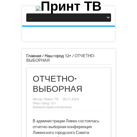
Главная
/
Наш город 12+
/
ОТЧЕТНО-
ВЫБОРНАЯ
ОТЧЕТНО-
ВЫБОРНАЯ
Автор:
Принт ТВ
28.11.2024
Наш город 12+
к
Комментарии
отключены
записи
ОТЧЕТНО-
ВЫБОРНАЯ
В администрации Ливен состоялась
отчетно-выборная конференция
Ливенского городского Совета