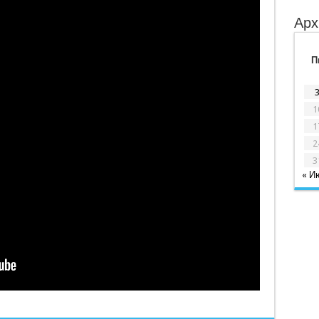
Арх
П
1
1
2
3
« И