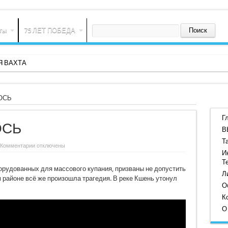
ты
75 ЛЕТ ПОБЕДА
 ВАХТА
ОСЬ
Г
ОСЬ
В
Т
к
Комментарии
отключены
записи
И
СПАСТИ
Т
НЕ
орудованных для массового купания, призваны не допустить
УДАЛОСЬ
Л
 районе всё же произошла трагедия. В реке Кшень утонул
О
К
О