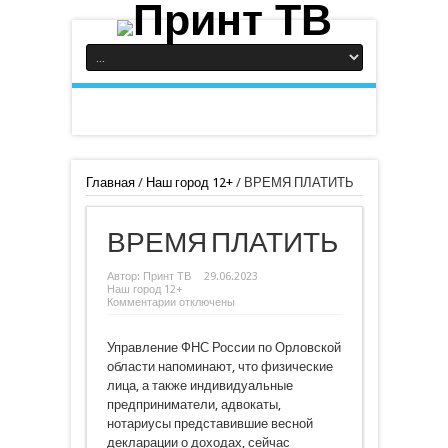
Главная
/
Наш город 12+
/
ВРЕМЯ ПЛАТИТЬ
ВРЕМЯ ПЛАТИТЬ
Автор:
Принт ТВ
29.06.2023
Наш город 12+
к
Комментарии
отключены
записи
ВРЕМЯ
ПЛАТИТЬ
Управление ФНС России по Орловской
области напоминают, что физические
лица, а также индивидуальные
предприниматели, адвокаты,
нотариусы представившие весной
декларации о доходах, сейчас