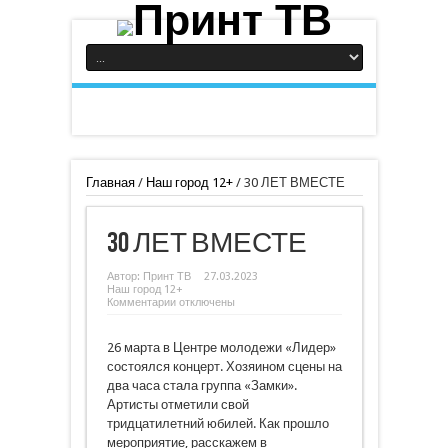
Главная
/
Наш город 12+
/
30 ЛЕТ ВМЕСТЕ
30 ЛЕТ ВМЕСТЕ
Автор:
Принт ТВ
27.03.2023
Наш город 12+
к
Комментарии
отключены
записи
30
ЛЕТ
26 марта в Центре молодежи «Лидер»
ВМЕСТЕ
состоялся концерт. Хозяином сцены на
два часа стала группа «Замки».
Артисты отметили свой
тридцатилетний юбилей. Как прошло
мероприятие, расскажем в