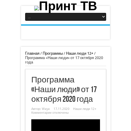
Главная
/
Программы
/
Наши люди 12+
/
Программа «Наши люди» от 17 октября 2020
года
Программа
«Наши люди» от 17
октября 2020 года
Автор:
Waya
17.11.2020
Наши люди 12+
к
Комментарии
отключены
записи
Программа
«Наши
люди»