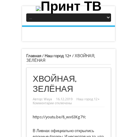
Главная
/
Наш город 12+
/
ХВОЙНАЯ,
ЗЕЛЁНАЯ
ХВОЙНАЯ,
ЗЕЛЁНАЯ
Автор:
Waya
16.12.2019
Наш город 12+
к
Комментарии
отключены
записи
ХВОЙНАЯ,
ЗЕЛЁНАЯ
https://youtu.be/8_wx63Kg7Yc
В Ливнах официально открылись
елочные базары. И несмотря на то, что