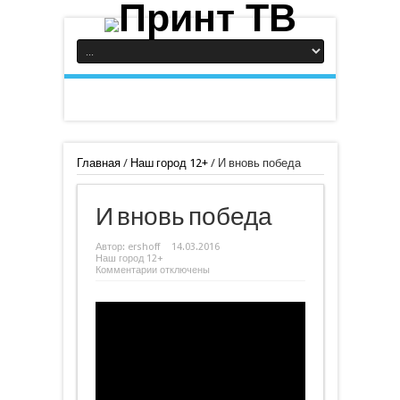
Главная
/
Наш город 12+
/
И вновь победа
И вновь победа
Автор:
ershoff
14.03.2016
Наш город 12+
к
Комментарии
отключены
записи
И
вновь
победа