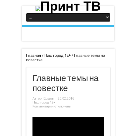
Главная
/
Наш город 12+
/
Главные темы на
повестке
Главные темы на
повестке
Автор:
Ершов
25.02.2016
Наш город 12+
к
Комментарии
отключены
записи
Главные
темы
на
повестке