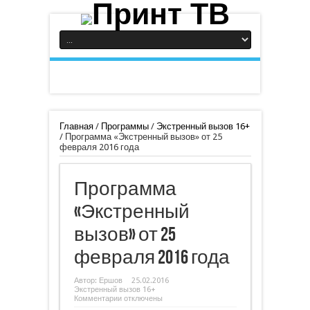
Главная
/
Программы
/
Экстренный вызов 16+
/
Программа «Экстренный вызов» от 25
февраля 2016 года
Программа
«Экстренный
вызов» от 25
февраля 2016 года
Автор:
Ершов
25.02.2016
Экстренный вызов 16+
к
Комментарии
отключены
записи