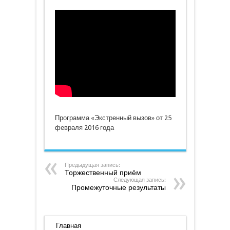
Программа
«Экстренный
вызов»
от
25
февраля
2016
года
Программа «Экстренный вызов» от 25
февраля 2016 года
Предыдущая запись:
Торжественный приём
Следующая запись:
Промежуточные результаты
Главная