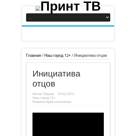
Главная
/
Наш город 12+
/
Инициатива отцов
Инициатива
отцов
Автор:
Ершов
24.02.2016
Наш город 12+
к
Комментарии
отключены
записи
Инициатива
отцов