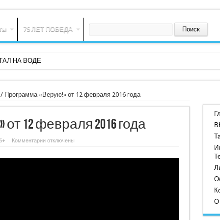
ты
75 ЛЕТ ПОБЕДА
АЛ НА ВОДЕ
/
Программа «Верую!» от 12 февраля 2016 года
Г
от 12 февраля 2016 года
В
Т
к
6+
Комментарии
отключены
записи
И
Программа
Т
«Верую!»
от
Л
12
февраля
О
2016
К
года
О