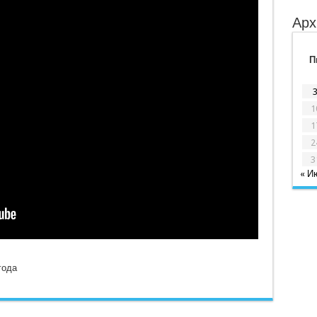
Арх
П
1
1
2
3
« И
года