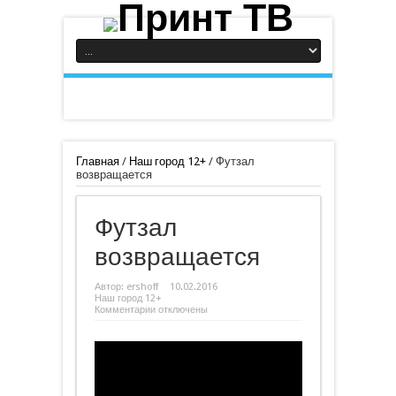
Главная
/
Наш город 12+
/
Футзал
возвращается
Футзал
возвращается
Автор:
ershoff
10.02.2016
Наш город 12+
к
Комментарии
отключены
записи
Футзал
возвращается