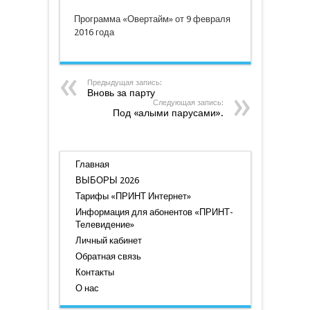
9
февраля
Программа «Овертайм» от 9 февраля
2016
года
2016 года
Предыдущая запись:
Вновь за парту
Следующая запись:
Под «алыми парусами».
Главная
ВЫБОРЫ 2026
Тарифы «ПРИНТ Интернет»
Информация для абонентов «ПРИНТ-
Телевидение»
Личный кабинет
Обратная связь
Контакты
О нас