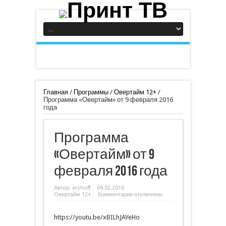
Главная
/
Программы
/
Овертайм 12+
/
Программа «Овертайм» от 9 февраля 2016
года
Программа
«Овертайм» от 9
февраля 2016 года
Автор:
ershoff
09.02.2016
к
Овертайм 12+
Комментарии
отключены
записи
Программа
«Овертайм»
https://youtu.be/xBILhJAYeHo
от