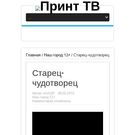
Главная
/
Наш город 12+
/
Старец-чудотворец
Старец-
чудотворец
Автор:
ershoff
08.02.2016
Наш город 12+
к
Комментарии
отключены
записи
Старец-
чудотворец