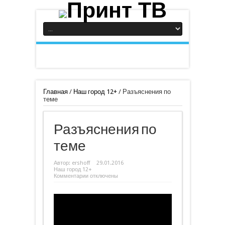
Главная
/
Наш город 12+
/
Разъяснения по
теме
Разъяснения по
теме
Автор:
ershoff
29.01.2016
Наш город 12+
к
Комментарии
отключены
записи
Разъяснения
по
теме