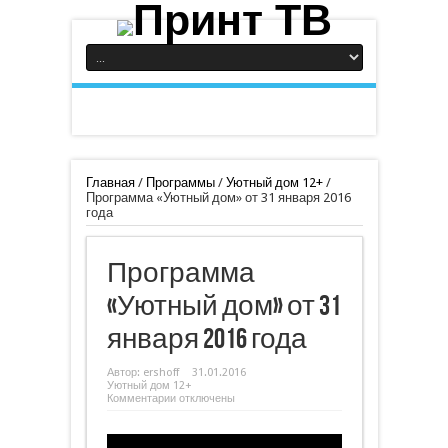
Главная
/
Программы
/
Уютный дом 12+
/
Программа «Уютный дом» от 31 января 2016
года
Программа
«Уютный дом» от 31
января 2016 года
Автор:
ershoff
31.01.2016
Уютный дом 12+
к
Комментарии
отключены
записи
Программа
«Уютный