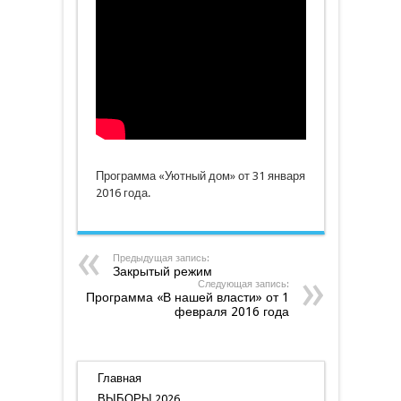
дом»
от
31
января
2016
года
Программа «Уютный дом» от 31 января
2016 года.
Предыдущая запись:
Закрытый режим
Следующая запись:
Программа «В нашей власти» от 1
февраля 2016 года
Главная
ВЫБОРЫ 2026