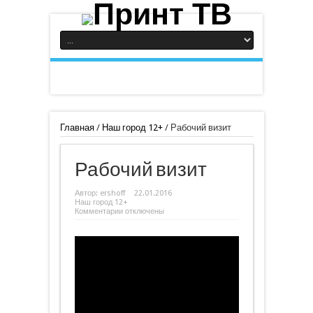
Главная
/
Наш город 12+
/
Рабочий визит
Рабочий визит
Автор:
ershoff
22.01.2016
Наш город 12+
к
Комментарии
отключены
записи
Рабочий
визит