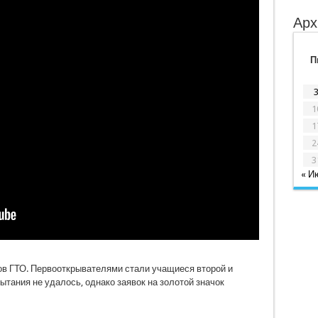
Арх
П
1
1
2
3
« И
ов ГТО. Первооткрывателями стали учащиеся второй и
ытания не удалось, однако заявок на золотой значок