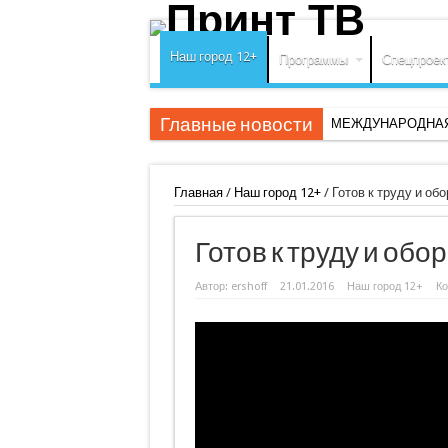
Наш город 12+
Программы
Спецпроек
Главные новости
МЕЖДУНАРОДНАЯ
Главная
/
Наш город 12+
/
Готов к труду и об
Готов к труду и обо
Автор:
ershoff
21.01.2016
Наш город 12+
К