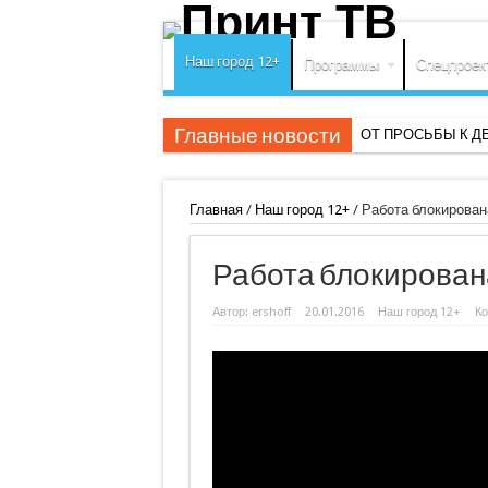
Наш город 12+
Программы
Спецпроек
Главные новости
ОТ ПРОСЬБЫ К Д
Главная
/
Наш город 12+
/
Работа блокирован
Работа блокирован
Автор:
ershoff
20.01.2016
Наш город 12+
К