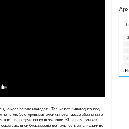
Арх
П
1
1
2
3
« И
ды, каждая погода благодать. Только вот к многодневному
 не готов. Со стороны жителей сыпется масса обвинений в
отают на пределе своих возможностей, а проблемы как
 нескольких дней блокирована деятельность организации по