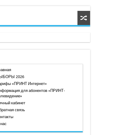
лавная
ЫБОРЫ 2026
арифы «ПРИНТ Интернет»
нформация для абонентов «ПРИНТ-
елевидение»
ичный кабинет
братная связь
онтакты
 нас