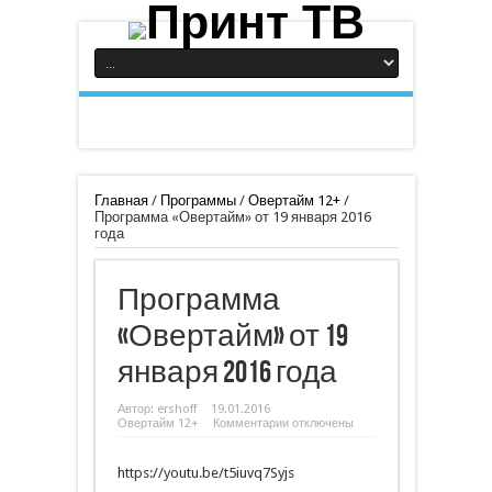
Главная
/
Программы
/
Овертайм 12+
/
Программа «Овертайм» от 19 января 2016
года
Программа
«Овертайм» от 19
января 2016 года
Автор:
ershoff
19.01.2016
к
Овертайм 12+
Комментарии
отключены
записи
Программа
«Овертайм»
https://youtu.be/t5iuvq7Syjs
от