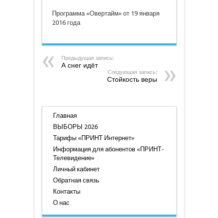
19
января
Программа «Овертайм» от 19 января
2016
года
2016 года
Предыдущая запись:
А снег идёт
Следующая запись:
Стойкость веры
Главная
ВЫБОРЫ 2026
Тарифы «ПРИНТ Интернет»
Информация для абонентов «ПРИНТ-
Телевидение»
Личный кабинет
Обратная связь
Контакты
О нас