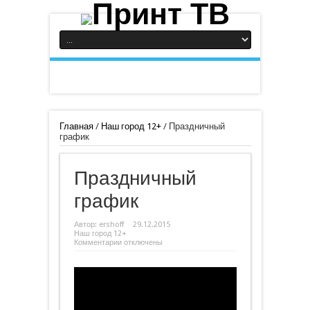
Главная
/
Наш город 12+
/
Праздничный
график
Праздничный
график
Автор:
ershoff
29.12.2015
Наш город 12+
к
Комментарии
отключены
записи
Праздничный
график