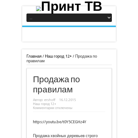
Главная
/
Наш город 12+
/
Продажа по
правилам
Продажа по
правилам
Автор:
ershoff
16.12.2015
Наш город 12+
к
Комментарии
отключены
записи
Продажа
по
https://youtu.be/t0Y5CEGHz4Y
правилам
Продажа хвойных деревьев строго