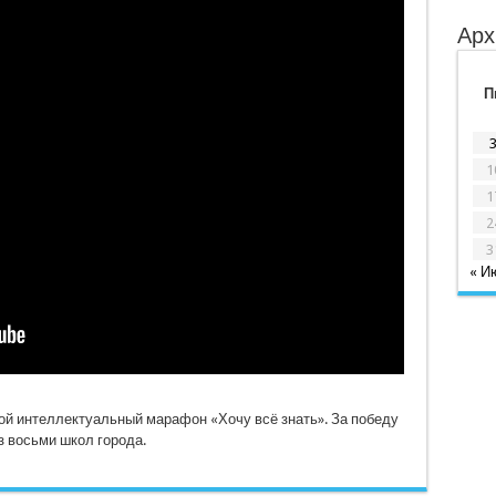
Арх
П
1
1
2
3
« И
ой интеллектуальный марафон «Хочу всё знать». За победу
 восьми школ города.