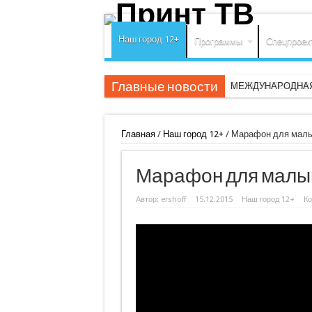
Наш город 12+
Программы
Спецпроек
Главные новости
МЕЖДУНАРОДНАЯ
Главная
/
Наш город 12+
/
Марафон для мал
Марафон для мал
Автор:
ershoff
15.12.2015
Наш город 12+
К