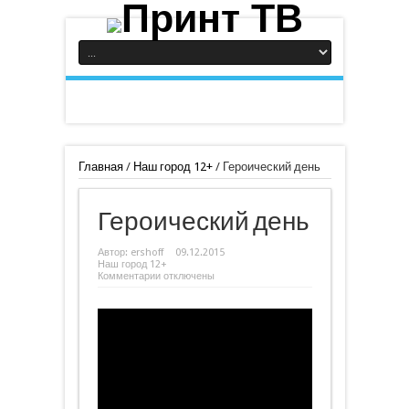
Главная
/
Наш город 12+
/
Героический день
Героический день
Автор:
ershoff
09.12.2015
Наш город 12+
к
Комментарии
отключены
записи
Героический
день