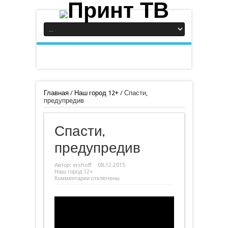
Главная
/
Наш город 12+
/
Спасти,
предупредив
Спасти,
предупредив
Автор:
ershoff
08.12.2015
Наш город 12+
к
Комментарии
отключены
записи
Спасти,
предупредив