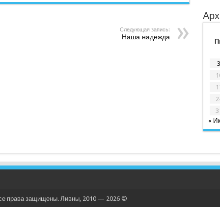
Арх
Следующая запись:
Наша надежда
П
1
1
2
3
« И
се права защищены. Ливны, 2010 — 2026 ©