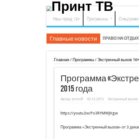
Наш город 12+
Программы
Спецпроек
Главные новости
ВРЕМЕННОЙ ПОРТ
ПРАВО НА ОТДЫХ
Главная
/
Программы
/
Экстренный вызов 16
Программа «Экстрен
2015 года
Автор:
ershoff
03.12.2015
Экстренный вызов 
https://youtu.be/Po3RYMWJHgw
Программа «Экстренный вызов» от 3 дека